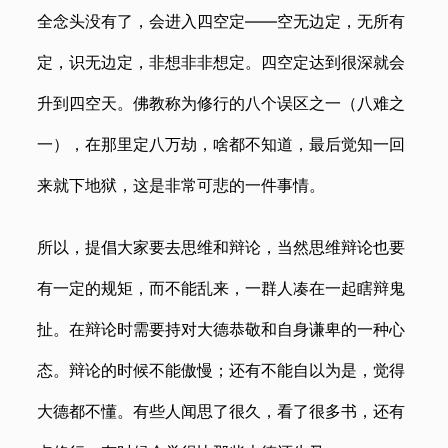
全念头没有了，会进入四空定——空无边定，无所有
定，识无边定，非想非非想定。四空定达到很深就会
升到四空天。佛教称为修行的八个误区之一（八难之
一），在那里定八万劫，啥都不知道，最后觉知一回
来就下地狱，这是非常可悲的一件事情。
所以，提倡大家要去思维和辩论，当然思维辩论也要
有一定的规矩，而不能乱来，一群人凑在一起瞎辩鬼
扯。在辩论时需要持对大德恭敬和自身谦卑的一种心
态。辩论的时候不能傲慢；还有不能自以为是，觉得
大德都不懂。有些人闻思了很久，看了很多书，还有