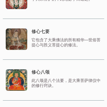
修心七要
它包含了大乘佛法的所有精华—世俗菩
提心与胜义菩提心的修法。
修心八颂
此八颂是八个法要，是大乘菩萨律仪中
的修行窍诀。