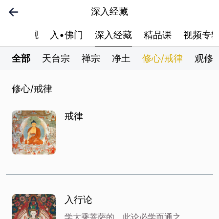
深入经藏
世界•观
入•佛门
深入经藏
精品课
视频专
全部
如来藏
天台宗
禅宗
净土
修心/戒律
观修
修心/戒律
戒律
入行论
学大乘菩萨的，此论必学而通之。