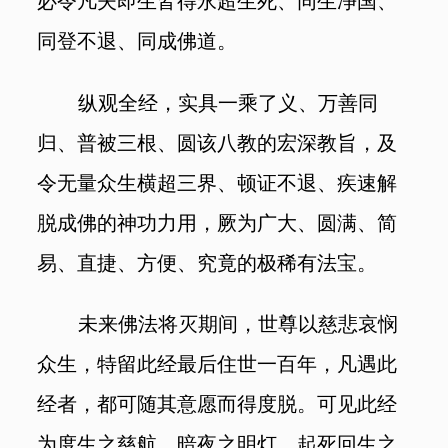
必令凡夫即生皆得永超生死、同生净国、
同登不退、同成佛道。
纵观全经，实具一乘了义、万善同
归、普被三根、圆该八教的宏深教旨，及
令无量众生横超三界、顿证不退、疾速解
脱成佛的神功力用，厥为广大、圆满、简
易、直捷、方便、究竟的极稀有法宝。
未来佛法将灭期间，世尊以慈悲哀悯
众生，特留此经最后住世一百年，凡遇此
经者，都可随其意愿而得度脱。可见此经
为度生之慈航、暗夜之明灯、起死回生之