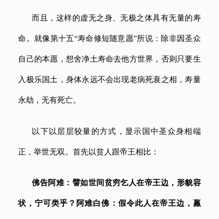
而且，这样的虚无之身、无极之体具有无量的寿
命。就像第十五
“寿命修短随意愿”所说：除非因圣众
自己的本愿，想舍净土寿命去他方世界，否则只要生
入极乐国土，身体永远不会出现老病死衰之相，寿量
永劫，无有死亡。
以下以层层较量的方式，显示国中圣众身相端
正，举世无双。首先以贫人跟帝王相比：
佛告阿难：譬如世间贫穷乞人在帝王边，形貌容
状，宁可类乎？阿难白佛：假令此人在帝王边，羸