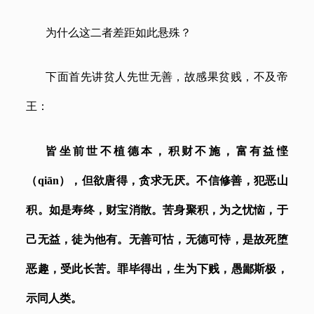
为什么这二者差距如此悬殊？
下面首先讲贫人先世无善，故感果贫贱，不及帝
王：
皆坐前世不植德本，积财不施，富有益悭
（
qiān）
，但欲唐得，贪求无厌。不信修善，犯恶山
积。如是寿终，财宝消散。苦身聚积，为之忧恼，于
己无益，徒为他有。无善可怙，无德可恃，是故死堕
恶趣，受此长苦。罪毕得出，生为下贱，愚鄙斯极，
示同人类。