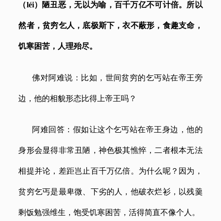
（
léi）
陋丑恶，无以为喻，百千万亿不可计倍。所以
然者，贫穷乞人，底极斯下，衣不蔽形，食趣支命，
饥寒困苦，人理殆尽。
佛对阿难说：比如，世间贫穷的乞丐站在帝王旁
边，他的相貌形态比得上帝王吗？
阿难回答：假如让这个乞丐站在帝王身边，他的
身形会显得非常丑陋，神色极其憔悴，二者根本无法
相提并论，差距岂止百千万亿倍。为什么呢？因为，
贫穷乞丐是最卑微、下劣的人，他破衣烂衫，以残羹
剩饭勉强维生，饱受饥寒困苦，活得简直不像个人。