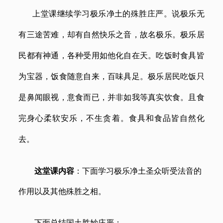
上堂课继续学习极乐净土的殊胜庄严。说极乐无
有三途苦难，却有自然快乐之音，故名极乐。极乐居
民都有神通，各种受用如他化自在天。吃饭时食具皆
为宝器，饭食随意自来，百味具足。极乐居民吃饭只
是鼻闻眼视，意食而已，并非如我等真实饮食。且食
完身心柔软安乐，不生贪着。食具和食品皆自然化
去。
这堂课内容
：
下面
学习
极乐净土圣众听受法音的
作用以及其他殊胜之相。
下面总结国土胜妙庄严：