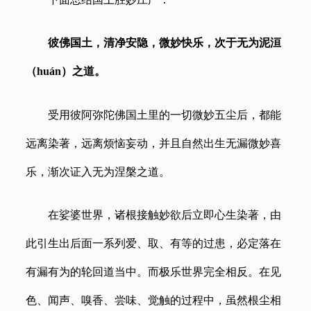
彼佛国土，清净安隐，微妙快乐，次于无为泥洹
（
huán）
之道。
受用彼阿弥陀佛国土里的一切微妙五尘后，都能
远离染著，远离烦恼妄动，并且自然出生无漏微妙喜
乐，渐次证入无为涅槃之道。
在娑婆世界，诸根接触妙欲后立即心生染著，由
此引生出后面一系列爱、取、有等的过患，必定落在
有漏有为的轮回道当中。而极乐世界完全相反。在见
色、闻声、嗅香、尝味、觉触的过程中，虽然根尘相