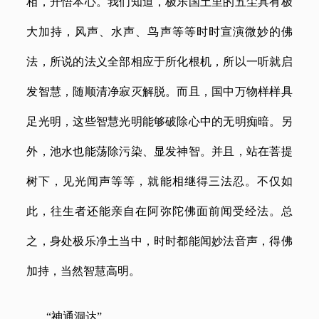
相，开悟本心。我们知道，极乐国土里的五尘具有极
大加持，风声、水声、鸟声等等时时宣演微妙的佛
法，所说的法义全部相应于所化根机，所以一听就启
发智慧，随顺清净寂灭解脱。而且，国中万物样样具
足光明，这些智慧光明能够破除心中的无明痴暗。另
外，池水也能荡除污染、显发神智。并且，站在菩提
树下，见光闻声等等，就能相继得三法忍。不仅如
此，往生者还能亲自在阿弥陀佛面前闻受经法。总
之，身处极乐净土当中，时时都能闻妙法音声，得佛
加持，当然智慧高明。
“神通洞达”