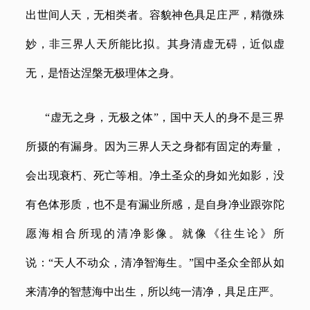
出世间人天，无相类者。容貌神色具足庄严，精微殊
妙，非三界人天所能比拟。其身清虚无碍，近似虚
无，是悟达涅槃无极理体之身。
“虚无之身，无极之体”，国中天人的身不是三界
所摄的有漏身。因为三界人天之身都有固定的寿量，
会出现衰朽、死亡等相。净土圣众的身如光如影，没
有色体形质，也不是有漏业所感，是自身净业跟弥陀
愿海相合所现的清净影像。就像《往生论》所
说：“天人不动众，清净智海生。”国中圣众全部从如
来清净的智慧海中出生，所以纯一清净，具足庄严。