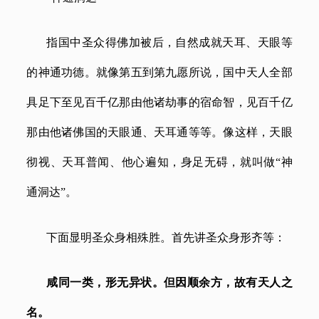
指国中圣众得佛加被后，自然成就天耳、天眼等
的神通功德。就像第五到第九愿所说，国中天人全部
具足下至见百千亿那由他诸劫事的宿命智，见百千亿
那由他诸佛国的天眼通、天耳通等等。像这样，天眼
彻视、天耳普闻、他心遍知，身足无碍，就叫做
“神
通洞达”。
下面显明圣众身相殊胜。首先讲圣众身形齐等：
咸同一类，形无异状。但因顺余方，故有天人之
名。