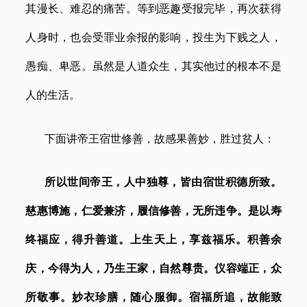
其漫长、难忍的痛苦。等到恶趣受报完毕，再次获得
人身时，也会受罪业余报的影响，投生为下贱之人，
愚痴、卑恶。虽然是人道众生，其实他过的根本不是
人的生活。
下面讲帝王宿世修善，故感果善妙，胜过贫人：
所以世间帝王，人中独尊，皆由宿世积德所致。
慈惠博施，仁爱兼济，履信修善，无所违争。是以寿
终福应，得升善道。上生天上，享兹福乐。积善余
庆，今得为人，乃生王家，自然尊贵。仪容端正，众
所敬事。妙衣珍膳，随心服御。宿福所追，故能致