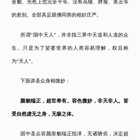
形貌、光色上也完全平等。没有高矮、胖瘦、美丑等
的差别。全部具足跟佛同类的相好庄严。
所谓
“国中天人”，并非指三界中天道和人道的众
生。只是为了娑婆世界的人类容易理解，权且称
为“天人”。
下面讲圣众身相微妙：
颜貌端正，超世希有。容色微妙，非天非人。皆
受自然虚无之身，无极之体。
国中圣众容颜形貌端正悦泽，无诸陋劣，决定超