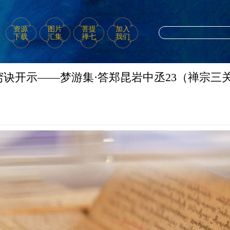
资源
图片
菩提
加入
下载
汇集
禅七
我们
诀开示——梦游集·答郑昆岩中丞23（禅宗三关1