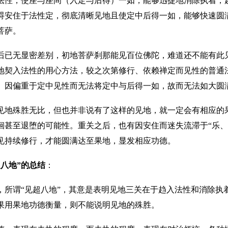
法性，使座与座间（入定与后得）一如，能够迅捷地消除执着，
碍安住于法性定，彻底清晰见地且使定中后得一如，能够快速圆
菩萨。
后已无显密差别，初地菩萨刹那能见百位佛陀，难道还不能有此
地契入法性的用心方法，较之次第修行、依赖禅定而见性的普通
。因偏重于定中见性而无法将定中与后得一如，故而无法如大圆
见地殊胜无比，但也并非说有了这样的见地，就一定会有相应的
徊甚至退堕的可能性。重关之后，也有因安住而迷失流滞于
“乐
见持续修行，才能圆满达至果地，显发相应功德。
超八地”的总结
：
，所谓
“见超八地”，其意是表明见地三关在于趋入法性和消除执
果用果地功德衡量，则不能说明见地的殊胜。