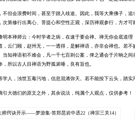
，不但会浪费时间，甚至于踏入歧途。因此，我等大乘佛子，追
，次第修行出离心、菩提心和空性正观，深历禅观参行，方才可
峰明本禅师云：今时学者之病，在速于要会禅。禅无你会底道理
道，云门顾，赵州无，一一透得，是解禅语，亦非会禅也。若不
。当知禅语初不难会，凡一千七百则公案，俾之通会于片晌之间
参，所以古人目禅语为野孤涎唾，良有旨也。
等学人，浊世五毒污地，信息混淆弥天。若不能按下云头，踏实
摘引大德们的原文之外，其余说法，纯属个人观点，仅供参考！
大师窍诀开示——梦游集·答郑昆岩中丞22（禅宗三关14）