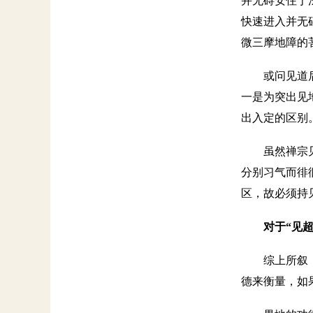
并无碍安住于
快速进入并无
微三摩地障的
或问见道
一是为突出见
出入定的区别
虽然禅宗
分别习气而徘
区，故必须持
对于
“见
综上所叙
德来衡量，如