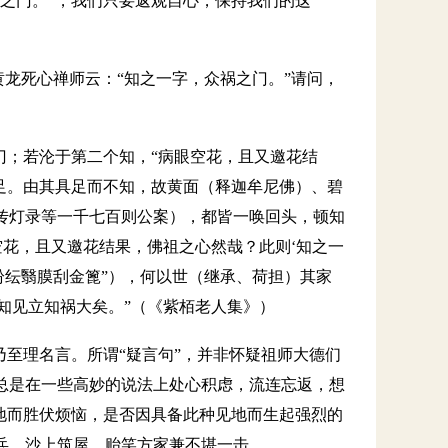
妙之门。”，我们只要返观自心，保持我们的这
黄龙死心禅师云：“知之一字，众祸之门。”请问，
门；若沦于第二个知，“病眼空花，且又邀花结
足。由其具足而不知，故黄面（释迦牟尼佛）、碧
传灯录等一千七百则公案），都皆一唤回头，顿知
空花，且又邀花结果，佛祖之心然哉？此则‘知之一
纷纭翳膜刮金篦”），何以世（继承、荷担）其家
知见立知祸大矣。”（《紫栢老人集》）
乃至理名言。所谓“疑言句”，并非怀疑祖师大德们
总是在一些高妙的说法上处心积虑，流连忘返，想
地而胜伏烦恼，是否因具备此种见地而生起强烈的
兵，沙上筑屋，贻笑方家兼不堪一击。