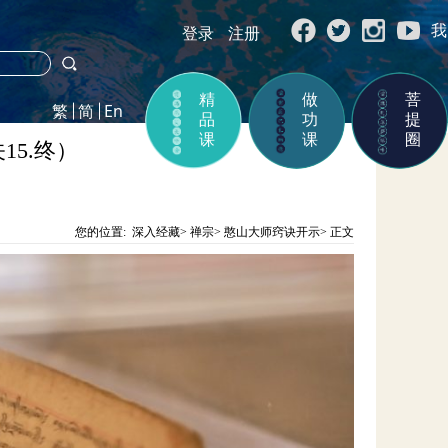
我
登录
注册
精
做
菩
品
功
提
课
课
圈
5.终）
您的位置:
深入经藏
>
禅宗
>
憨山大师窍诀开示
>
正文