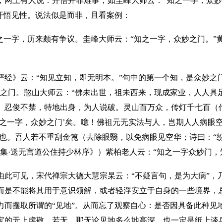
，网上有人说：开悟并非难事，如圭峰大师云：
“知之一字，众
是开悟见性。说法似是而非，且看案例：
”之一字，历来颇有争议。圭峰大师云：“知之一字，众妙之门。”
严经》云：
“知见立知，即无明本。”句中的第一个知，是众妙之
祸之门。憨山大师云：“佛未出世，祖未西来，现成家业，人人具
）忍俊不禁，特地出身，为人说破。灵山百万众，传灯千七百（
知之一字，众妙之门’矣。噫！佛祖元无实法与人，岂期人人病眼
’也。吾人若不重刮金篦（去除眼翳，以免病眼见空华；诗曰：“
游集·送无言道公住持少林序》）紫柏老人云：“知之一字众妙门，
由此可见，宋代禅宗大德大慧宗杲云：
“不疑言句，是为大病”，
而是不能将其用于意识领解，或者轻浮安立于自身的一些境界，
力而攫取所谓的“见地”。从而忘了观察自心：是否因具备此种见
宝的无上虔敬。若无，那无论见地多么地高深，也一定是纸上谈