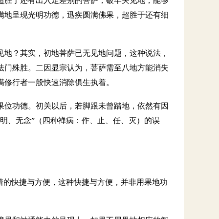
超胜于还有出入定差别的菩萨；破牢关见地，能够
满地呈现光明功德，迅疾圆满佛果，超胜于还有细
见地？其实，初地菩萨已无见地问题，这种说法，
法门殊胜。二因显宗认为，菩萨需至八地方能消失
满修行者一般快速消除俱生执着。
果位功德。初关以后，若脚跟未曾踏地，依然有因
、明、无念”（四种禅病：作、止、任、灭）的误
着的快捷与方便，这种快捷与方便，并非用果地功