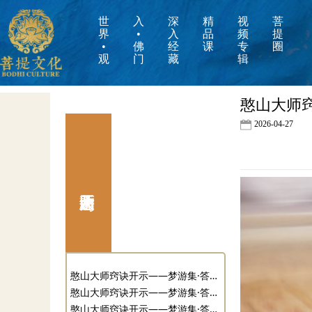
世
入
深
精
视
菩
界
•
入
品
频
提
•
佛
经
课
专
圈
观
门
藏
辑
憨山大师窍
2026-04-27
憨山大师窍诀开示——梦游集·答郑昆岩中丞11（禅宗三关03）
憨山大师窍诀开示——梦游集·答郑昆岩中丞12（禅宗三关04）
憨山大师窍诀开示——梦游集·答郑昆岩中丞13（禅宗三关05）