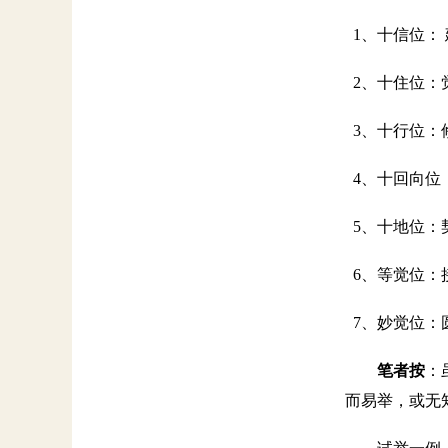
1
、十信位：
2
、十住位：
3
、十行位：
4
、十回向位
5
、十地位：
6
、等觉位：
7
、妙觉位：
笔者按
：
而易举，或无