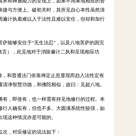
境界和神通能力的呈现上，如果不用果地相应的智
快捷与方便上。破初关时，其所见自心本性虽然清
因遍计执着难以入于法性且难以安住，但却和加行
。
菩萨能够安住于
“无生法忍”，以及八地菩萨的因完
教言），此见地对于消除遍计二执和呈现相应功
致，和普通法门依靠禅定止息显现而趋入法性定有
露清净智慧功德，和佛陀相似，故曰：见超八地。
稀有，即使有，也一样需有持见地修行的过程。本
修行人确实有，但也不多。大圆满系统性较强，如
出现这种情况亦是可能的。
位次，对应修证的说法如下：