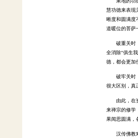
果地的功
慧功德来表现
晰度和圆满度
道暖位的菩萨
破重关时
全消除“俱生
德，都会更加
破牢关时
很大区别，真
由此，在
来禅宗的修学
果闻思圆满，
汉传佛教