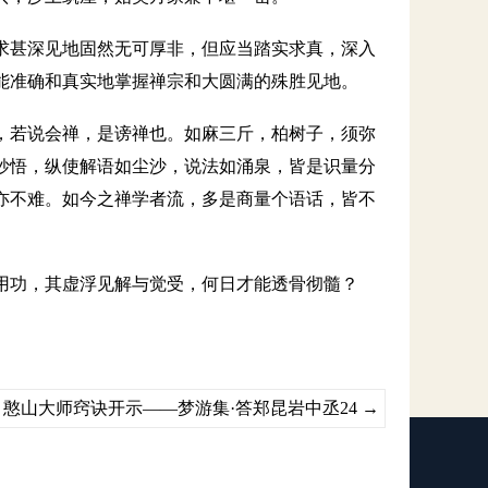
求甚深见地固然无可厚非，但应当踏实求真，深入
能准确和真实地掌握禅宗和大圆满的殊胜见地。
，若说会禅，是谤禅也。如麻三斤，柏树子，须弥
妙悟，纵使解语如尘沙，说法如涌泉，皆是识量分
亦不难。如今之禅学者流，多是商量个语话，皆不
用功，其虚浮见解与觉受，何日才能透骨彻髓？
憨山大师窍诀开示——梦游集·答郑昆岩中丞24
→