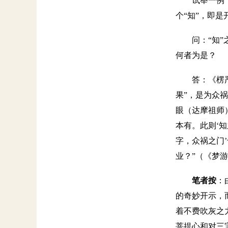
试举一例
个“知”，即
问：
“知
何者为是？
答：《楞
果”，是为众
眼（达摩祖师
本有。此则‘
字，众祸之门
业？”（《梦
笔者按
：
的奇妙开示，
着不费吹灰之
菩提心和对三