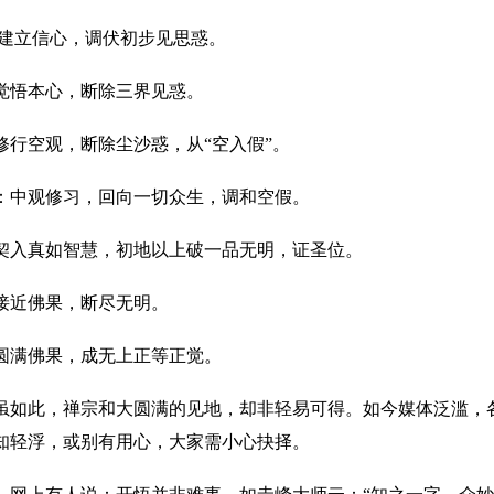
 建立信心，调伏初步见思惑。
觉悟本心，断除三界见惑。
修行空观，断除尘沙惑，从“空入假”。
：中观修习，回向一切众生，调和空假。
契入真如智慧，初地以上破一品无明，证圣位。
接近佛果，断尽无明。
圆满佛果，成无上正等正觉。
虽如此，禅宗和大圆满的见地，却非轻易可得。如今媒体泛滥，
知轻浮，或别有用心，大家需小心抉择。