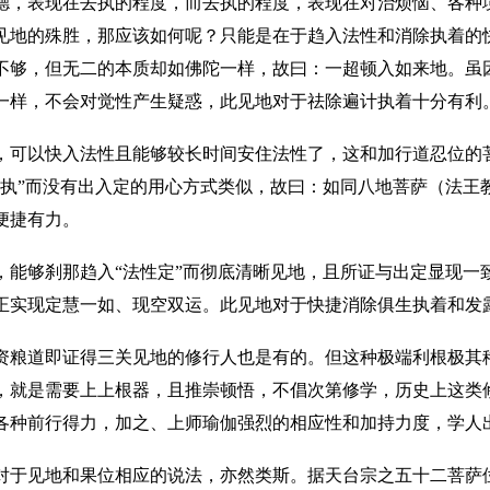
德，表现在去执的程度，而去执的程度，表现在对治烦恼、各种
见地的殊胜，那应该如何呢？只能是在于趋入法性和消除执着的
不够，但无二的本质却如佛陀一样，故曰：一超顿入如来地。虽
一样，不会对觉性产生疑惑，此见地对于祛除遍计执着十分有利
，可以快入法性且能够较长时间安住法性了，这和加行道忍位的
我执”而没有出入定的用心方式类似，故曰：如同八地菩萨（法王
便捷有力。
，能够刹那趋入
“法性定”而彻底清晰见地，且所证与出定显现一
正实现定慧一如、现空双运。此见地对于快捷消除俱生执着和发
资粮道即证得三关见地的修行人也是有的。但这种极端利根极其
，就是需要上上根器，且推崇顿悟，不倡次第修学，历史上这类
各种前行得力，加之、上师瑜伽强烈的相应性和加持力度，学人
对于见地和果位相应的说法，亦然类斯。据天台宗之五十二菩萨