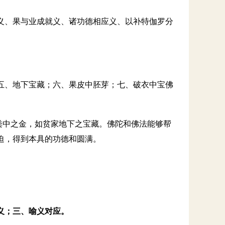
义、果与业成就义、诸功德相应义、以补特伽罗分
五、地下宝藏；六、果皮中胚芽；七、破衣中宝佛
如粪中之金，如贫家地下之宝藏。佛陀和佛法能够帮
迫，得到本具的功德和圆满。
义；三、喻义对应。