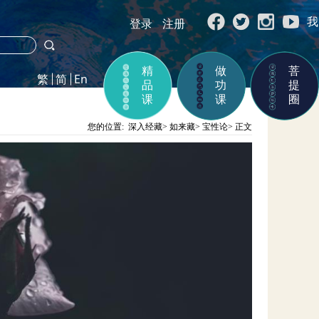
我
登录
注册
精
做
菩
品
功
提
课
课
圈
您的位置:
深入经藏
>
如来藏
>
宝性论
>
正文