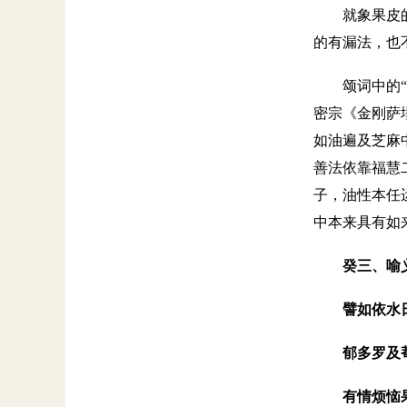
就象果皮
的有漏法，也
颂词中的
密宗《金刚萨
如油遍及芝麻
善法依靠福慧
子，油性本任
中本来具有如
癸三、喻
譬如依水
郁多罗及
有情烦恼