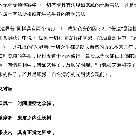
的无明等烦恼客尘中一切有情具有法界如来藏的无漏善法。这是
不属于有法所摄或能生意生身的有为善法。
“法界善”同样具有两个特点：1、成就色身的因；2、“善法”是
埵意境续》中说：“世间一切有情皆有如来藏，如油遍芝麻中。”
中）。此殊胜的“法界善”一切众生都是以大自然的方式本来具有
二种资粮的善根，经过五道十地的修行，最后成为大能仁王佛陀
运，有情身相中，诸如来种子，及顺光明现。”（犹如芝麻和芥
来的种子，若具足顺缘，自性清净的光明就会现前）。
义对应
：
日风土，时间虚空之众缘，
菴摩罗，果皮之内生长树。
果皮内，具有正觉之胚芽，