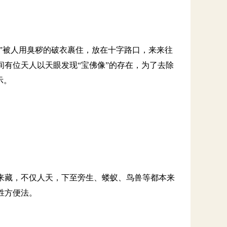
像”被人用臭秽的破衣裹住，放在十字路口，来来往
有位天人以天眼发现“宝佛像”的存在，为了去除
示。
来藏，不仅人天，下至旁生、蝼蚁、鸟兽等都本来
胜方便法。