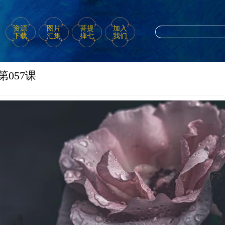
资源
图片
菩提
加入
下载
汇集
禅七
我们
057课