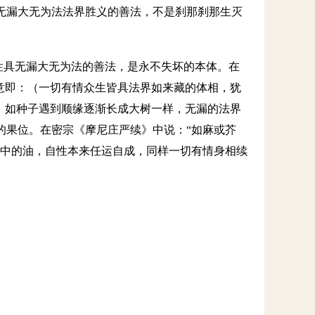
无漏大无为法法界胜义的善法，不是刹那刹那生灭
法性具无漏大无为法的善法，是永不失坏的本体。在
意即：（一切有情众生皆具法界如来藏的体相，犹
，如种子遇到顺缘逐渐长成大树一样，无漏的法界
的果位。在密宗《摩尼庄严续》中说：“如麻或芥
子中的油，自性本来任运自成，同样一切有情身相续