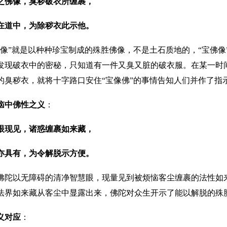
之佛像，臭秽破衣所缠裹，
在道中，为除秽衣此示他。
佛像”就是以种种珍宝制成的殊胜佛像，不是土石质地的，“宝佛
发现破衣中的密秘，只知道有一件又臭又脏的破衣服。在某一时间
的臭秽衣，就将十字路口安住“宝像佛”的事情告知人们并作了指
恼中佛性之义
：
眼现见，诸惑缠裹如来藏，
亦具有，为令解脱示方便。
佛陀以无障碍的清净智慧眼，现量见到被烦恼客尘缠裹的法性如
法界如来藏从客尘中显露出来，佛陀对众生开示了能以解脱的殊
义对应
：