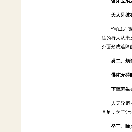
譬如宝成
天人见彼
“宝成之
往的行人从未
外面形成遮障
癸二、烦
佛陀无碍
下至旁生
人天导师
具足，为了让
癸三、喻