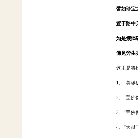
譬如珍宝
置于路中
如是烦恼
佛见旁生
这里是将
1、“臭秽
2、“宝佛
3、“宝
4、“天眼