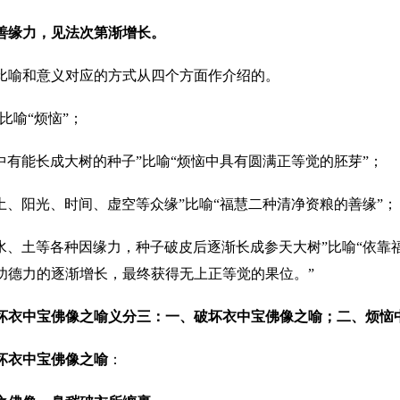
善缘力，见法次第渐增长。
比喻和意义对应的方式从四个方面作介绍的。
”比喻“烦恼”；
皮中有能长成大树的种子”比喻“烦恼中具有圆满正等觉的胚芽”；
、土、阳光、时间、虚空等众缘”比喻“福慧二种清净资粮的善缘”；
靠水、土等各种因缘力，种子破皮后逐渐长成参天大树”比喻“依
功德力的逐渐增长，最终获得无上正等觉的果位。”
坏衣中宝佛像之喻义分三：一、破坏衣中宝佛像之喻；二、烦恼
坏衣中宝佛像之喻
：