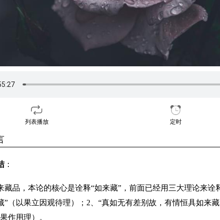
列表播放
定时
言
结
：
来藏品，本论的核心是诠释“如来藏”，前面已经用三大理论来诠
藏”（以果立因观待理）；2、“真如无有差别故，有情恒具如来藏
生果作用理）。