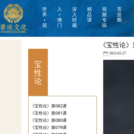
世
入
深
精
视
菩
界
•
入
品
频
提
•
佛
经
课
专
圈
观
门
藏
辑
《宝性论》第
2023-05-27
宝
性
论
《宝性论》第082课
《宝性论》第081课
《宝性论》第080课
《宝性论》第079课