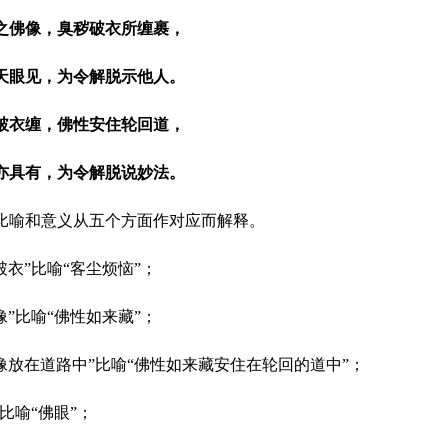
之佛像，臭秽破衣所缠裹，
天眼见，为令解脱示他人。
破衣缠，佛性安住轮回道，
亦具有，为令解脱说妙法。
比喻和意义从五个方面作对应而解释。
破衣”比喻“客尘烦恼”；
像”比喻“佛性如来藏”；
佛像放在道路中”比喻“佛性如来藏安住在轮回的道中”；
”比喻“佛眼”；