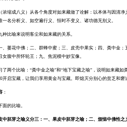
（浓缩成八义）从各个角度对如来藏做了诠解：以本体与因清净
唯一名分析义、如空遍行义、恒时不变义、诸功德无别义。
九种比喻来说明客尘和如来藏的关系。
一、萎花中佛；二、群蜂中蜜；三、皮壳中果实；四、粪中金；
丑女腹中所怀轮王；九、焦泥模中妙宝像。
习了两个比喻：“粪中金之喻”和“地下宝藏之喻”，说明如来藏
和开启宝藏，让我们享用黄金与宝藏。即熄灭分别心的贫乏和窘
容
：
下面的比喻。
皮中胚芽之喻义分三：一、果皮中胚芽之喻；二、烦恼中佛性之