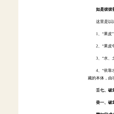
如是彼彼
这里是以
1、“果皮
2、“果
3、“水
4、“依
藏的本体，由
壬七、破
癸一、破