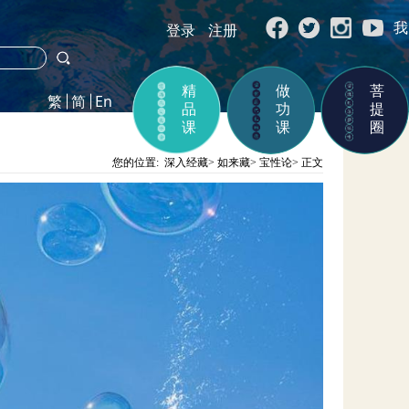
我
登录
注册
精
做
菩
品
功
提
课
课
圈
您的位置:
深入经藏
>
如来藏
>
宝性论
>
正文