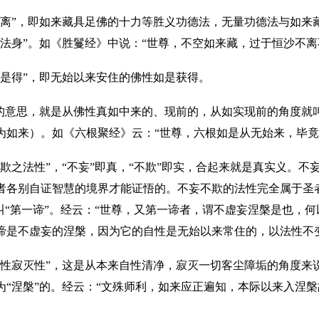
相离”，即如来藏具足佛的十力等胜义功德法，无量功德法与如来
“法身”。如《胜鬘经》中说：“世尊，不空如来藏，过于恒沙不离
如是得”，即无始以来安住的佛性如是获得。
前的意思，就是从佛性真如中来的、现前的，从如实现前的角度就
为如来）。如《六根聚经》云：“世尊，六根如是从无始来，毕竟
不欺之法性”，“不妄”即真，“不欺”即实，合起来就是真实义。
者各别自证智慧的境界才能证悟的。不妄不欺的法性完全属于圣
也叫“第一谛”。经云：“世尊，又第一谛者，谓不虚妄涅槃是也，
谛是不虚妄的涅槃，因为它的自性是无始以来常住的，以法性不
自性寂灭性”，这是从本来自性清净，寂灭一切客尘障垢的角度来
为“涅槃”的。经云：“文殊师利，如来应正遍知，本际以来入涅槃