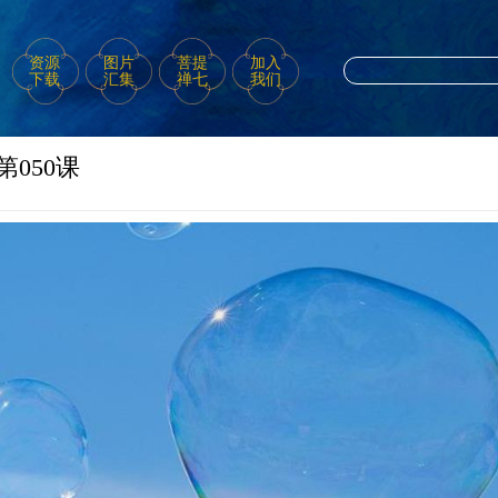
资源
图片
菩提
加入
下载
汇集
禅七
我们
050课