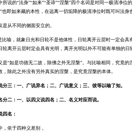
中所说的“法身”“如来”“圣谛”“涅槃”四个名词是对同一极清净
来”也即如来藏的本性，在远离一切垢障的极清净位时既可叫法身
仅是从不同的侧面安立的。
”是比喻，就象日光和日轮不是他体性，日轮离开云层时一定会具
日轮离开云层时定会具有光明，离开光明以外不可能有单独的日
义是“如是功德无二故，除佛之外无涅槃”。与比喻相同，究竟的
故，除此之外没有另外真实的涅槃，是究竟涅槃的本体。
说分三：一、广说异名；二、广说意义；三、彼等以喻了知。
名分二：一、以四义说四名；二、名义对应而说。
说四名：
中，依于四种义差别，