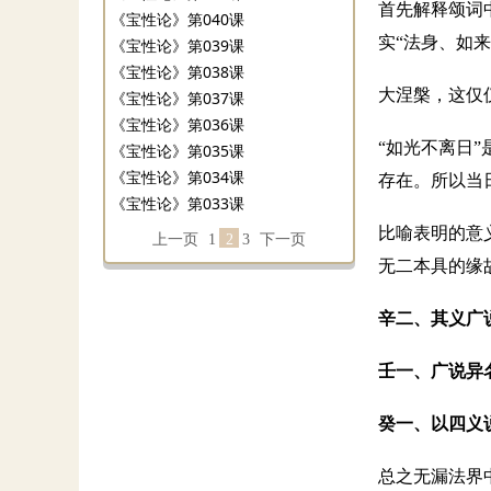
首先解释颂词
《宝性论》第040课
实“法身、如
《宝性论》第039课
《宝性论》第038课
大涅槃，这仅
《宝性论》第037课
《宝性论》第036课
“如光不离日
《宝性论》第035课
《宝性论》第034课
存在。所以当
《宝性论》第033课
比喻表明的意
上一页
1
2
3
下一页
无二本具的缘
辛二、其义广
壬一、广说异
癸一、以四义
总之无漏法界