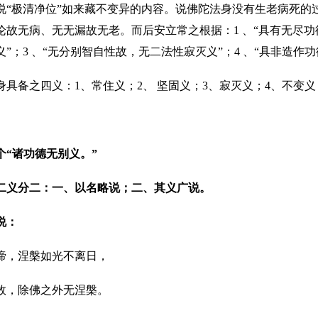
说“极清净位”如来藏不变异的内容。说佛陀法身没有生老病死的
论故无病、无无漏故无老。而后安立常之根据：1 、“具有无尽功德
”；3 、“无分别智自性故，无二法性寂灭义”；4 、“具非造作
身具备之四义：1、常住义；2、 坚固义；3、寂灭义；4、不变
个“诸功德无别义。”
二义分二：一、以名略说；二、其义广说。
说：
谛，涅槃如光不离日，
故，除佛之外无涅槃。