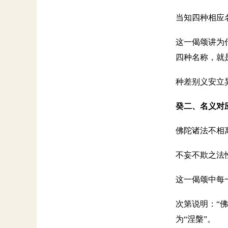
当知四种相应
这一偈颂讲为
四种名称，就
种差别义安立
癸二、名义对
佛陀诸法不相
不妄不欺之法
这一偈颂中每
次第说明：“佛
为“涅槃”。