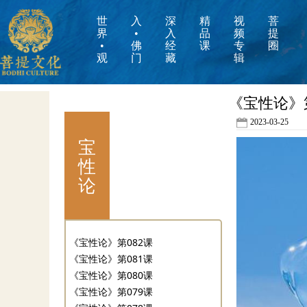
世
入
深
精
视
菩
界
•
入
品
频
提
•
佛
经
课
专
圈
观
门
藏
辑
《宝性论》第
2023-03-25
宝
性
论
《宝性论》第082课
《宝性论》第081课
《宝性论》第080课
《宝性论》第079课