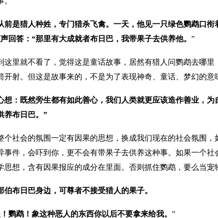
事。
从前是猎人种姓，专门猎杀飞禽。一天，他见一只绿色鹦鹉口衔
应声回答：“那里有大成就者布日巴，我带果子去供养他。
”
到这里就不看了，觉得这是童话故事，居然有猎人问鹦鹉去哪里
箭开射。但这是故事来的，不是为了表现神奇、童话、梦幻的意
心想：既然旁生都有如此善心，我们人类就更应该造作善业，为
供养布日巴。”
整个社会的氛围一定有因果的思想，换成我们现在的社会氛围，
异事件，会吓到你，更不会有带果子去供养这种事。如果一个社
学思想，含有因果报应的成分在里面。否则抓住鹦鹉，要么当宠
那伯布日巴身边，可尊者不接受猎人的果子。
喂！鹦鹉！象这种恶人的东西你以后不要拿来给我。
”