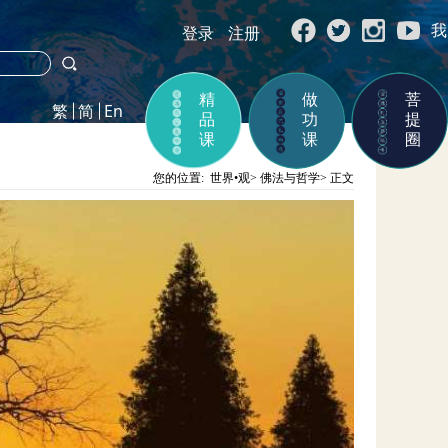
我
登录
注册
精
做
菩
品
功
提
课
课
圈
您的位置:
世界•观
>
佛法与哲学
>
正文