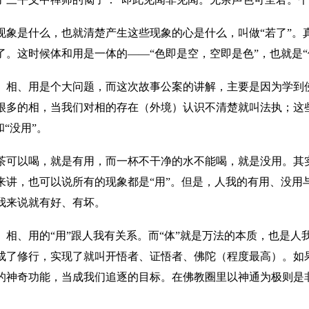
现象是什么，也就清楚产生这些现象的心是什么，叫做“若了”。真
了。这时候体和用是一体的——“色即是空，空即是色”，也就是“
、相、用是个大问题，而这次故事公案的讲解，主要是因为学到
很多的相，当我们对相的存在（外境）认识不清楚就叫法执；这
和“没用”。
茶可以喝，就是有用，而一杯不干净的水不能喝，就是没用。其
来讲，也可以说所有的现象都是“用”。但是，人我的有用、没用与
我来说就有好、有坏。
、相、用的“用”跟人我有关系。而“体”就是万法的本质，也是
成了修行，实现了就叫开悟者、证悟者、佛陀（程度最高）。如
的神奇功能，当成我们追逐的目标。在佛教圈里以神通为极则是