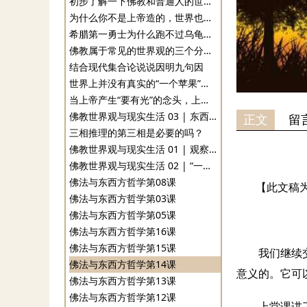
初步了解一下佛教和普通人的世界观
为什么你不是上帝造的，世界也不是？
希腊第一勇士为什么跑不过乌龟？数学第二次危机有解吗？
佛教属于常见的世界观的三个分类吗？
结合现代集合论说说因明九句因
世界上并没有真实的“一个苹果”，这是怎么回事？
当上帝产生“要有光”的念头，上帝就是空性的
佛教世界观与现实生活 03 | 东西方哲学的根本差异：禅定
正文
留
三相推理的第三相是必要的吗？
佛教世界观与现实生活 01 | 观察世界的两种方式与三大世界观的形成
佛教世界观与现实生活 02 | “一切境相由心现”是唯心主义哲学吗？
佛法与东西方哲学第08课
【此文稿
佛法与东西方哲学第03课
佛法与东西方哲学第05课
佛法与东西方哲学第16课
佛法与东西方哲学第15课
我们继续
佛法与东西方哲学第14课
意义的。它可
佛法与东西方哲学第13课
佛法与东西方哲学第12课
上堂课讲