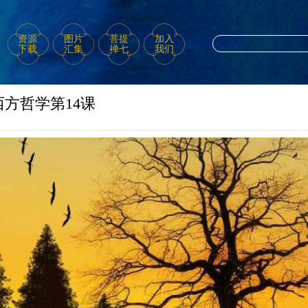
资源
图片
菩提
加入
下载
汇集
禅七
我们
方哲学第14课