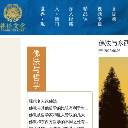
世
入
深
精
视
菩
界
•
入
品
频
提
•
佛
经
课
专
圈
观
门
藏
辑
佛法与东西
佛
2022-06-03
法
与
哲
学
现代名人论佛法
佛教与其他哲学的比较有利于对究竟宗旨的理解和修行
佛教被哲学家和世人赞叹的几大原因
佛教和东西方哲学的不同之处有哪些？