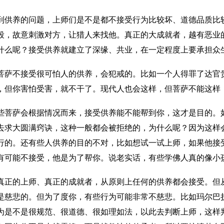
到供养的问题，上师们是不是都不接受行为比较坏、道德品质比
段，故意刺激对方，让猎人来找他。真正的大成就者，越有恶业
什么呢？接受供养就建立了深缘、共业，在一定程度上要承担众
菩萨不接受很可怕人的供养，会犯戒的。比如一个人得罪了达官
，但你害怕受害，就不干了。现代人也会这样，但菩萨不能这样
些菩萨会根据情况而来，接受供养能不能帮到你，这才是目的。
去求大圆满窍诀，这种一般都会被拒绝的，为什么呢？因为这样
行的。还有些人供养的目的不对，比如想试一试上师，如果他接
有可能不接受，他是为了帮你。说老实话，有些学佛人真的像小
真正的上师、真正的成就者，从原则上任何的供养都会接受。但
是慈悲的。但为了度你，有些行为可能非常不慈悲。比如玛尔巴
为是不是很规范、很道德、很如理如法，以此去判断上师，这样