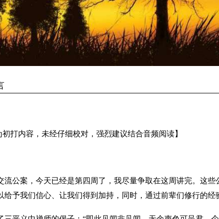
言
为初打内容，未经仔细校对，强烈建议结合音频阅读】
交流公案，今天已经是第四周了，我尽量争取在这周讲完。这些
以给予我们信心、让我们得到加持，同时，通过前辈们修行的经
了三平义中禅师的偈子：“即此见闻非见闻。无余声色可呈君。个