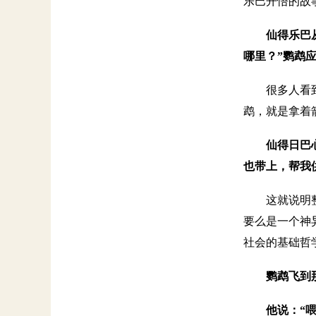
乐巴开悟的故
仙得乐巴
哪里？”鹦鹉
很多人看
鹉，就是拿着
仙得日巴
也带上，帮我
这就说明
要么是一个神
社会的基础哲
鹦鹉飞到
他说：“