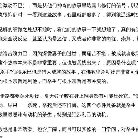
会激动不已），而是从他们神奇的故事里透露出修行的信号，以
境很抑郁时，一看到这些故事，心里就舒服多了，得到很遥远时
见解的细微之处想不通时，看他们的故事一下就想通了，真的有
能完全没反应，甚至认为是迷信，又或者你非常的向往、崇拜，
咕噜吉嘎力巴，因为深爱妻子的过世，而痛苦不堪，被成就者教导
这个故事本来不是非常重要，但也被我找出来了，原因是什么呢
禽杀手”仙得乐巴也是猎人成就的故事，在佛教里杀动物是非常可
的根本宗旨是利他，而杀生与根本宗旨是有冲突的。
“走路都要踩死动物，夏天蚊子咬在身上翻身都有可能压死它。”
动、结果——杀死，杀死后还不忏悔。这四个条件具备就是杀生
教里最忌讳有动机的杀生，特别是强烈利己的动机。
教也是非常活泼、包含广阔，而且可以实修的一门学问，对杀生的