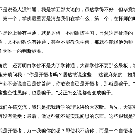
不是说圣人没神通，我是学五部大论的，虽然学得不好，但毕竟
。第一个，学佛最重要是清楚我们在学什么；第二个，在择师的
不是说上师有神通，就是坏蛋，不能跟随学习，显然这是扯淡的
通，又不能教你有神通，甚至不能教你学佛，那就不能择他为师
作为唯一的判断标准。
角度，还要明白学佛不是为了学神通，大家学佛不要那么呆板，
跑来质问我：“你是开悟者吗？居然敢说这些！”这很麻烦的，如果
萨都不会说自己是佛菩萨，你敢说自己是开悟者，那就是骗子。”
这些空性见解，也是骗子。”反正怎么说都会变成骗子。
我们在搞交流，我只是把我所学的理论讲给大家听。首先，大家
有没有觉受；最后，做这些能不能实现闻思的东西。这些跟我是
我是开悟者，万一我骗你的呢？即使我不骗你，而是一个自悟者