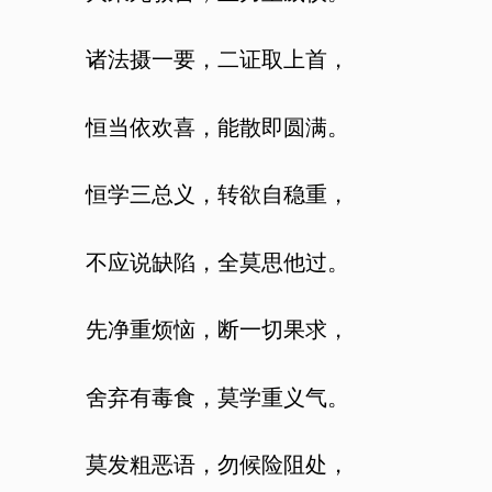
诸法摄一要，二证取上首，
恒当依欢喜，能散即圆满。
恒学三总义，转欲自稳重，
不应说缺陷，全莫思他过。
先净重烦恼，断一切果求，
舍弃有毒食，莫学重义气。
莫发粗恶语，勿候险阻处，