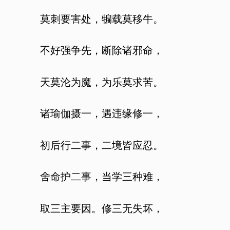
莫刺要害处，犏载莫移牛。
不好强争先，断除诸邪命，
天莫沦为魔，为乐莫求苦。
诸瑜伽摄一，遇违缘修一，
初后行二事，二境皆应忍。
舍命护二事，当学三种难，
取三主要因。修三无失坏，