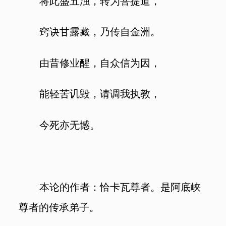
将此盛五浊，转为菩提道，
窍诀甘露藏，乃传自金洲。
由昔修业醒，自众信为因，
能轻苦讥毁，请调我执教，
今死亦无憾。
本论的作者：恰卡瓦尊者。是阿底峡
尊者的传承弟子。