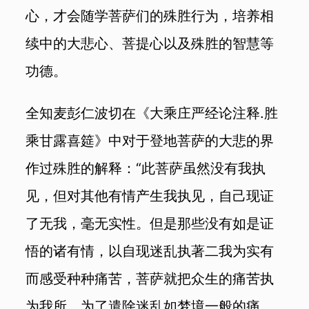
心，才会随学菩萨们的殊胜行为，培养相
续中的大悲心、菩提心以及殊胜的智慧等
功德。
全知麦彭仁波切在《大乘庄严经论注释.胜
乘甘露喜筵》中对于登地菩萨的大悲的界
作过殊胜的解释：“此菩萨虽然没有我执
见，但对其他有情产生我执见，自己现证
了无我，毫无实性。但是那些没有如是证
悟的诸有情，以自现迷乱执著二我为实有
而感受种种痛苦，菩萨就把众生的痛苦执
为我所，为了遣除迷乱如梦境一般的痛