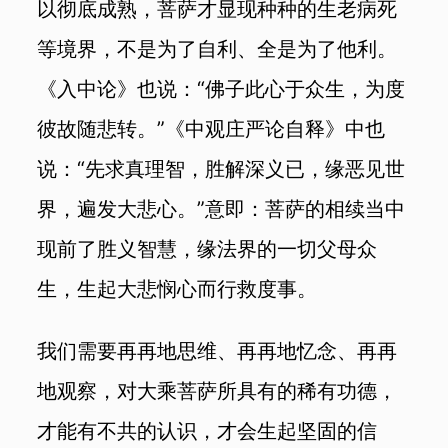
以彻底成熟，菩萨才显现种种的生老病死
等境界，不是为了自利、全是为了他利。
《入中论》也说：“佛子此心于众生，为度
彼故随悲转。”《中观庄严论自释》中也
说：“先求真理智，胜解深义已，缘恶见世
界，遍发大悲心。”意即：菩萨的相续当中
现前了胜义智慧，缘法界的一切父母众
生，生起大悲悯心而行救度事。
我们需要再再地思维、再再地忆念、再再
地观察，对大乘菩萨所具有的稀有功德，
才能有不共的认识，才会生起坚固的信