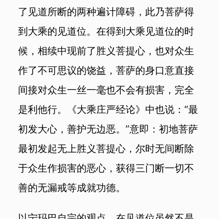
了见道所断的两种遍计障碍，此乃菩萨得
到大乘的见道位。在得到大乘见道位的时
候，相续中现前了胜义菩提心，也对众生
作了不可思议的饶益，菩萨的身口意直接
间接对众生一丝一毫也不会有损害，完全
是利他行。《大乘庄严经论》中也说：“最
初发大心，善护无边恶。”意即：初地菩萨
最初发起无上胜义菩提心，尔时无间断除
于众生作损害的恶心，获得三门断一切不
善的无漏戒等成就功德。
以宁玛巴自宗的观点，在见道位虽然不是