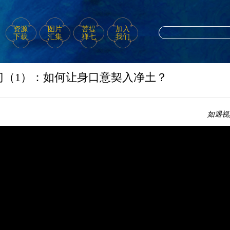
资源
图片
菩提
加入
下载
汇集
禅七
我们
门（1）：如何让身口意契入净土？
如遇视