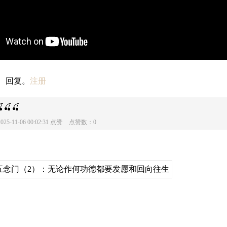
、回复。
注册
🍒🍒
2025-11-06 00:02:31
点赞
点赞数：0
五念门（2）：无论作何功德都要发愿和回向往生