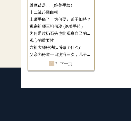
维摩诘居士（绝美手绘）
十二缘起黑白棋
上师手痛了，为何要让弟子加持？
禅宗祖师三祖僧璨 (绝美手绘）
为何通过扔石头也能观察自己的内心？
观心的重要性
六祖大师得法以后做了什么?
父亲为得道一日洗浴三次，儿子的回答很精彩
1
2
下一页