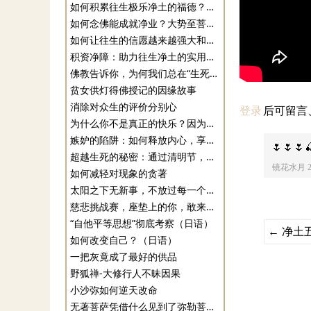
如何积累往生极乐净土的福德？净业三福修持指南|净土修行方法
如何念佛能成就净业？大势至菩萨念佛圆通的关键 |印光大师开示
如何让往生的信愿越来越强大和坚固？|净土修行方法
积资净障：助力往生净土的实用指南 | 净土修行方法
佛教告诉你，为何我们总在“生死轮回”游戏中转悠？
贫女供灯得佛授记的因缘故事
消除对众生的评价分别心
登录
后可留言
为什么你不是真正的快乐？因为你缺乏对“它”的观察和训练！
嫉妒的陷阱：如何释放内心，享受真正的快乐
🌷🌷🌷
超越生死的秘密：通过清明节，看看佛教学人如何备考死亡？
镜花水月
如何减轻对现象的贪著
太阳之下无新事，不放过每一个普通的日子，就是意义
慈悲挑战赛，座垫上的你，敢来吗？
“自他平等思想”彻底考察（日语）
←
净土
如何改变自己？（日语）
一把灰竟成了最好的供品
野狐禅-大修行人不昧因果
小沙弥如何逆天改命
无著菩萨凭借什么见到了弥勒菩萨？