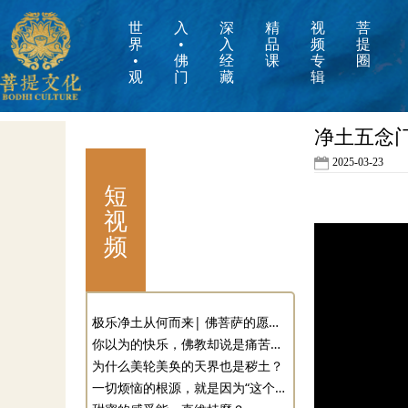
世
入
深
精
视
菩
界
•
入
品
频
提
•
佛
经
课
专
圈
观
门
藏
辑
净土五念
2025-03-23
短
视
频
极乐净土从何而来| 佛菩萨的愿力+你的净业
你以为的快乐，佛教却说是痛苦的开始
为什么美轮美奂的天界也是秽土？
一切烦恼的根源，就是因为“这个”？