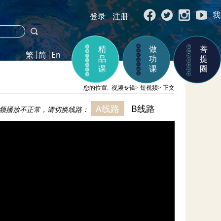
我
登录
注册
精
做
菩
品
功
提
课
课
圈
您的位置:
视频专辑
>
短视频
>
正文
A线路
B线路
频播放不正常，请切换线路：