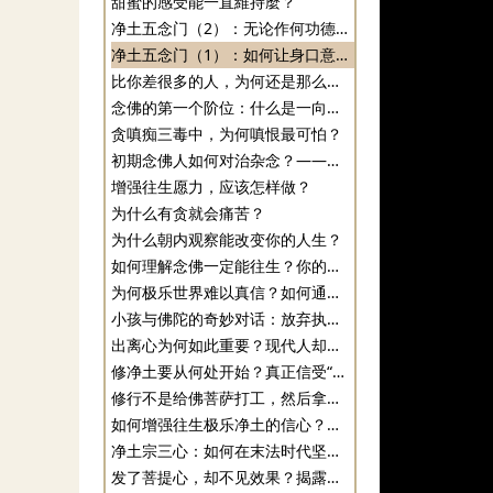
甜蜜的感受能一直維持麼？
净土五念门（2）：无论作何功德都要发愿和回向往生
净土五念门（1）：如何让身口意契入净土？
比你差很多的人，为何还是那么傲慢？
念佛的第一个阶位：什么是一向专念
贪嗔痴三毒中，为何嗔恨最可怕？
初期念佛人如何对治杂念？——持名念佛的一个具体方法
增强往生愿力，应该怎样做？
为什么有贪就会痛苦？
为什么朝内观察能改变你的人生？
如何理解念佛一定能往生？你的信心将在闻思修中产生
为何极乐世界难以真信？如何通过修行体会极乐的喜乐？
小孩与佛陀的奇妙对话：放弃执著的智慧故事 | 佛教寓言分享
出离心为何如此重要？现代人却为何难以生起？
修净土要从何处开始？真正信受“苦”才是第一步
修行不是给佛菩萨打工，然后拿到“成佛证”
如何增强往生极乐净土的信心？解密信愿行的修行法门|净土修行方法
净土宗三心：如何在末法时代坚定信念求生极乐净土|净土修行方法
发了菩提心，却不见效果？揭露你的修行误区