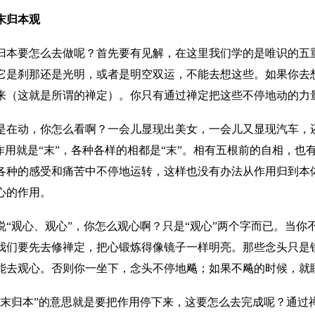
末归本观
归本要怎么去做呢？首先要有见解，在这里我们学的是唯识的五
它是刹那还是光明，或者是明空双运，不能去想这些。如果你去
来（这就是所谓的禅定）。你只有通过禅定把这些不停地动的力量
是在动，你怎么看啊？一会儿显现出美女，一会儿又显现汽车，
些作用就是“末”，各种各样的相都是“末”。相有五根前的自相，
各种的感受和痛苦中不停地运转，这样也没有办法从作用归到本
心的作用。
说“观心、观心”，你怎么观心啊？只是“观心”两个字而已。当
我们要先去修禅定，把心锻炼得像镜子一样明亮。那些念头只是
能去观心。否则你一坐下，念头不停地飚；如果不飚的时候，就
摄末归本”的意思就是要把作用停下来，这要怎么去完成呢？通过