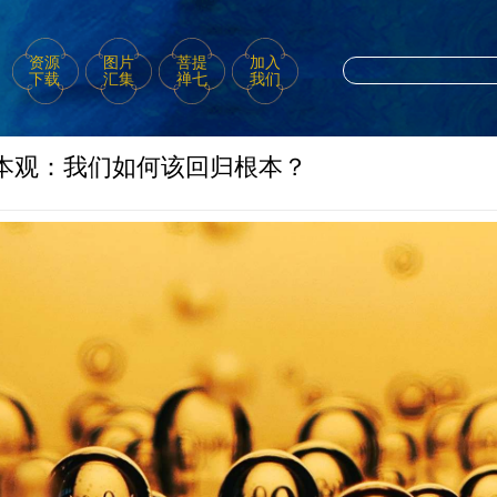
资源
图片
菩提
加入
下载
汇集
禅七
我们
归本观：我们如何该回归根本？