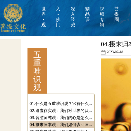
世
入
深
精
视
菩
界
•
入
品
频
提
•
佛
经
课
专
圈
观
门
藏
辑
04.摄末
五
2023-07-18
重
唯
识
观
01.什么是五重唯识观？它有什么用？
02.遣虚存实观：我们对世界的认知是错的吗？
03.舍滥留纯观：我们的心是怎么捏造世界的？
04.摄末归本观：我们如何该回归根本？