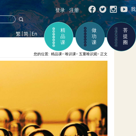
我
登录
注册
精
做
菩
品
功
提
课
课
圈
您的位置:
精品课
>
唯识课
>
五重唯识观
>
正文