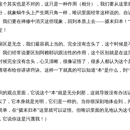
这个其实也是不对的，这只是一种作用（相分），我们要从这里归
分，就象蜗牛头上产生两只角一样，唯识里面经常这样说的。自
。我们要在禅修中消灭这些现象，回到本质上去——摄末归本！“
定！
误区是无念，我们最容易上当的。完全没有念头了，这个时候是
。我们经常说要区别阿赖耶识跟法性的作用，这个区别就是在这
时候完全没有念头，心又清晰，很像证悟了，很多人都认为这个
请堪布给你讲讲窍诀。这样一下就真的可以知道“本”是什么，到“
识的观点里面，它说这个“本”就是无分刹那，这就导致没有办法
”实了，它本身就是光明，它们是一样的。当你很深刻地体会到，
简单，在“摄末归本”这里就可以证悟。但唯识里面的见地认为这
，它说你这是污蔑我！）