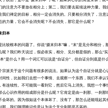
们的注意力不要放在相分上；第二，我们要去延续这种力量。我
注我们禅定的目标，相分一定会消失的。只要相分消失了，注意
总的力量，它会不会消失呢？不会消失，那它是什么呢？
末归本
是比较根本的问题了。你说“摄末归本”嘛，“末”是见分和相分，
么呢？我们昨天说过，假必依实，相分、见分都是假的，那么“实
“本”是什么？用一个词汇可以说是“自证分”，但自证分到底是什
个宗派关于这个问题有很多的说法。如果认为这个自证分就是心
时间性，比如我们去想一个事情、去观察一个东西，我们不承认
，有连续性。不可能我一看到它，然后它马上消失。我想一个事
那么心识作用的组成部分是什么呢？它肯定是由一刹那、一刹那组
不会坏的。因为假如这个本体坏了、没有了，那怎么还能现起其
刹那，我们随理唯识也是认为这个无分刹那是不坏的。