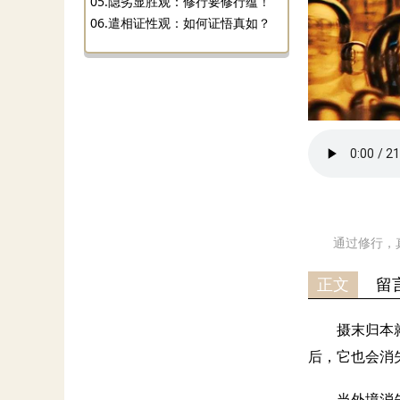
05.隐劣显胜观：修行要修行蕴！
06.遣相证性观：如何证悟真如？
通过修行，
正文
留
摄末归本
后，它也会消
当外境消