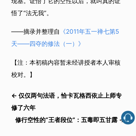
现基。证悟了它的空性以后，就叫真的证
悟了“法无我”。
——摘录并整理自
《
2011年五一禅七第5
天——四夺的修法（一）》
【注：本初稿内容暂未经讲授者本人审核
校对。】
←
仅仅两句法语，恰卡瓦格西依止上师专
修了六年
修行空性的“王者段位”：五毒即五甘露
→